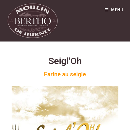
MENU
Seigl’Oh
Farine au seigle