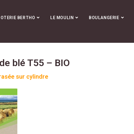
NOTERIE BERTHO
LE MOULIN
BOULANGERIE
 de blé T55 – BIO
rasée sur cylindre