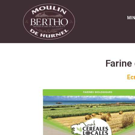
MI
Farine
Ec