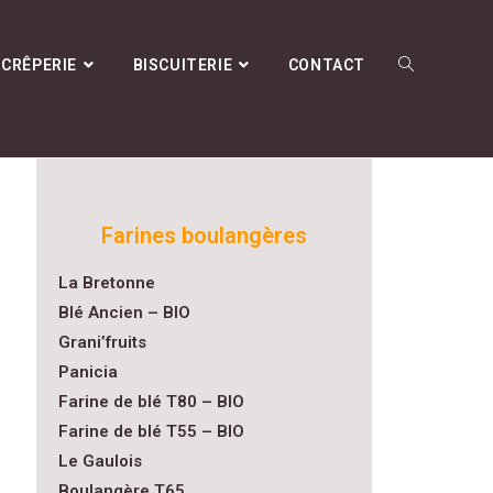
CRÊPERIE
BISCUITERIE
CONTACT
Farines boulangères
La Bretonne
Blé Ancien – BIO
Grani’fruits
Panicia
Farine de blé T80 – BIO
Farine de blé T55 – BIO
Le Gaulois
Boulangère T65